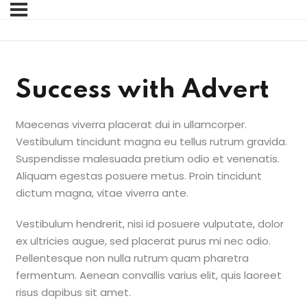
Sign in
Sign up
Sign in
Success with Advert
Don’t have an account?
Sign up
Maecenas viverra placerat dui in ullamcorper.
Vestibulum tincidunt magna eu tellus rutrum gravida.
Suspendisse malesuada pretium odio et venenatis.
Aliquam egestas posuere metus. Proin tincidunt
dictum magna, vitae viverra ante.
Vestibulum hendrerit, nisi id posuere vulputate, dolor
Lost your password?
Remember me
ex ultricies augue, sed placerat purus mi nec odio.
Pellentesque non nulla rutrum quam pharetra
fermentum. Aenean convallis varius elit, quis laoreet
risus dapibus sit amet.